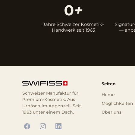
0
+
Jahre Schweizer Kosmetik-
Signatur
Handwerk seit 1963
— anpas
Seiten
Schweizer Manufaktur für
Home
Premium-Kosmetik. Aus
Möglichkeiten
Urnäsch im Appenzell. Seit
Über uns
1963 unter einem Dach.