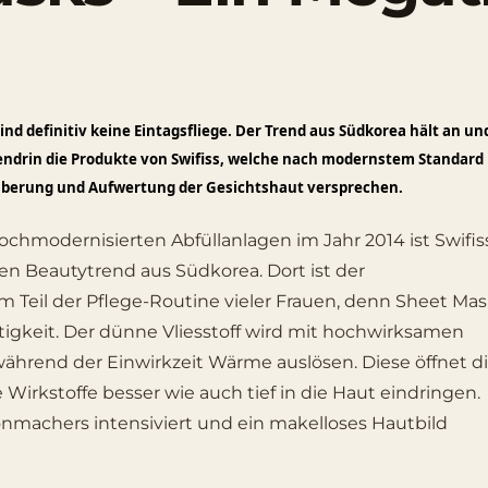
nd definitiv keine Eintagsfliege. Der Trend aus Südkorea hält an un
endrin die Produkte von Swifiss, welche nach modernstem Standard
äuberung und Aufwertung der Gesichtshaut versprechen.
 hochmodernisierten Abfüllanlagen im Jahr 2014 ist Swifis
en Beautytrend aus Südkorea. Dort ist der
m Teil der Pflege-Routine vieler Frauen, denn Sheet Ma
igkeit. Der dünne Vliesstoff wird mit hochwirksamen
während der Einwirkzeit Wärme auslösen. Diese öffnet d
 Wirkstoffe besser wie auch tief in die Haut eindringen.
önmachers intensiviert und ein makelloses Hautbild